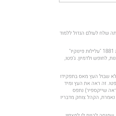
ותה שלח לעולם הגדול ללמוד
חוקר האמנות, גדעון עפרת, חוזר לקרוא בספרו של קארלו קולדי (Carlo Collodi) משנת 1881 "עלילות פינוקיו"
 לחופש ולדמיון. ג'פטו,
 אלא שבול העץ מאס בתפקידו
'פטו. זה ראה את העץ ומיד
ראה שייקספיר) נתפס
נאמרת, הקהל צוחק מדבריו
 שמנסה להיות לו למצפון,