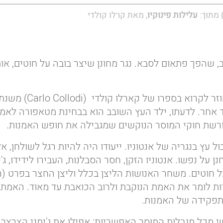
עלילות פינוקיו
, מאת קרלו קולדי
ב, שהפך פתאום לסבא. נגר מחונן שיצר בובה על חוטים, א
אחר. לדעתו, ילד העץ השובב הוא בבחינת מטאפורה לאמנות,
מורשת חוקי המוסר הנוקשים שמגבילה את חופש האמנות.
ול עץ בנגריה של אנטוניו. ייעודו היה להיות רגל לשולחן,
ן על נפשו. אנטוניו הזקן, חסר הסבלנות, העבירו לידידו, ג
ל חוטים. משחר האנושות הליצן בכלל וליצן החצר בפרט (
ת לומר את האמת הנוקבת ולרוב הכואבת עד מאוד. האמת 
 תפקידה של האמנות.
שי מכל מגבלות המוסר האפשריות: אפילו את ג'ימני הצרצר,