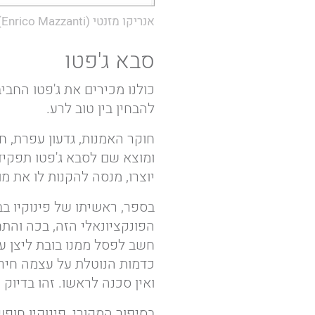
אנריקו מזנטי (Enrico Mazzanti) מתוך:
סבא ג'פטו
כולנו מכירים את ג'פטו החבי
להבחין בין טוב לרע.
ומוצא שם לסבא ג'פטו תפקיד 
יוצרו, מנסה להקנות לו את 
בספר, ראשיתו של פינוקיו בב
הפונקציונאלי הזה, בכה והתחנ
חשב לפסל ממנו בובת ליצן ע
כדמות הנוטלת על עצמה חירו
ואין סכנה לראשו. זהו בדיוק
בסיפור המקורי, פינוקיו חופ