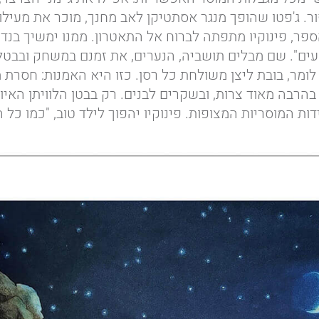
. ג'פטו שהופך מנגר אסתטיקן לאב מחנך, מוכר את מעילו
פר, פינוקיו מתפתה לברוח אל התאטרון. ממנו ימשיך בנדוד
ים". שם מבלים תושביה, הנערים, את זמנם במשחק ובבטל
יך לומר, בובת ליצן משולחת כל רסן. כזו היא האמנות: חסרת 
בהרבה מאוד צרות, ובשקרים לבנים. רק בבטן הלוויתן האיום
ת המוסריות המצופות. פינוקיו יהפוך לילד טוב, "כמו כל ה